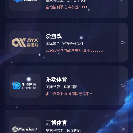
米兰体育·公司网
站登录入口-米兰
（中国）
米兰体育·公司网站登录入口-米兰（中
国）
联系人：汪小姐
一，由于植绒衣架比较小巧所
二，由于
植绒衣架
的表面是有
手 机：13794870428
三，植绒衣架的这个优势就比
电 话：0769-81317558
四，植绒衣架的承重大比较不错
五，对于追求时尚个性的我们
传 真：0769-88328385
六，植绒衣架的价格也很实惠
Q Q：1225620590
网 址：foraysforyou.com
上一篇：
【塑料衣架】塑料衣
E_mail：alicewang@foraysforyou.com
下一篇：
最后一页
地 址：广东省东莞市万江区葡萄庄园